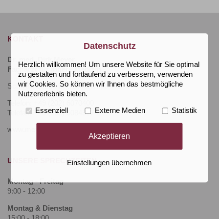
KONTAKT
Datenschutz
Dr. med. Dirk Meyer
Herzlich willkommen! Um unsere Website für Sie optimal
Facharzt für Innere Medizin
zu gestalten und fortlaufend zu verbessern, verwenden
wir Cookies. So können wir Ihnen das bestmögliche
Schwelmer Str. 27 42389 Wuppertal
Nutzererlebnis bieten.
Telefon:
+49 (202) 6070400
Essenziell
Externe Medien
Statistik
Telefax: +49 (202) 6084597
www.meyer-hausarzt-wuppertal.de
Akzeptieren
UNSERE SPRECHZEITEN
Einstellungen übernehmen
Montag - Freitag
9:00 - 12:00
Montag & Dienstag
15:00 - 18:00